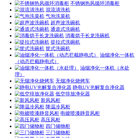
不锈钢热风循环消毒柜
混流清洗机
气泡洗菜机
超声波洗碗机
通道式洗碗机
消毒烘干长龙洗碗机
提拉式洗碗机
筐式洗碗机
油烟净化一体机
（动态拦截静电式）
油烟净化一体机（水处
理）
无烟净化烧烤车
静电UV光解复合净化器
低空排放净化器
新风风柜
降温冷风柜
电镀喷漆静音风柜
高压风柜
四门储物柜
三门储物柜