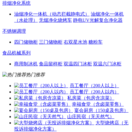
排烟净化系统
油烟净化一体机（动态拦截静电式）
油烟净化一体机
（水处理）
无烟净化烧烤车
静电UV光解复合净化器
不锈钢调理
四门储物柜
三门储物柜
右双星水池
糖粉车
食品机械系列
商用制冰机
食品留样柜
双温四门冰柜
双温六门冰柜
热门推荐
员工餐厅（200人以上）
员工餐厅（200人以内）
私房菜（包房含凉菜）
幸福食堂（含卤菜零售）
宴会厨房（150桌及包房）
山庄民宿（无天然气）
大型烧烤店（无
投诉排烟净化方案）